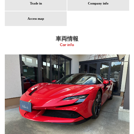
Trade in
Company info
Access map
車両情報
Car info