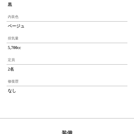
黒
内装色
ベージュ
排気量
5,700cc
定員
2名
修復歴
なし
装備