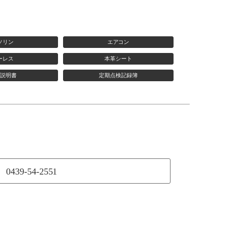
ソリン
エアコン
ーレス
本革シート
説明書
定期点検記録簿
0439-54-2551