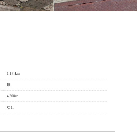
1.1万km
銀
4,300cc
なし