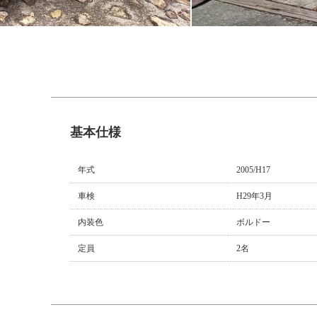
基本仕様
年式
2005/H17
車検
H29年3月
内装色
ボルドー
定員
2名