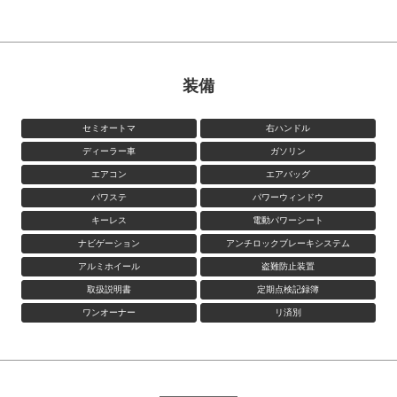
装備
セミオートマ
右ハンドル
ディーラー車
ガソリン
エアコン
エアバッグ
パワステ
パワーウィンドウ
キーレス
電動パワーシート
ナビゲーション
アンチロックブレーキシステム
アルミホイール
盗難防止装置
取扱説明書
定期点検記録簿
ワンオーナー
リ済別