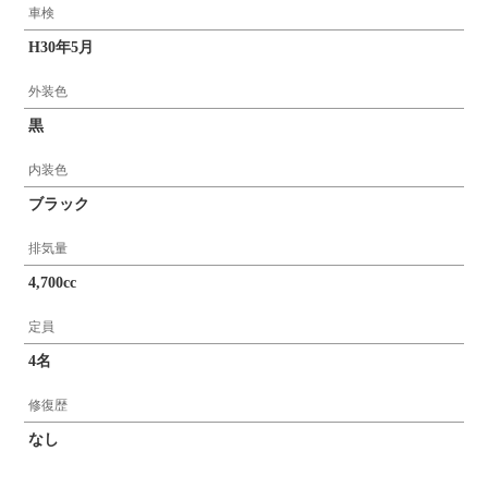
車検
H30年5月
外装色
黒
内装色
ブラック
排気量
4,700cc
定員
4名
修復歴
なし