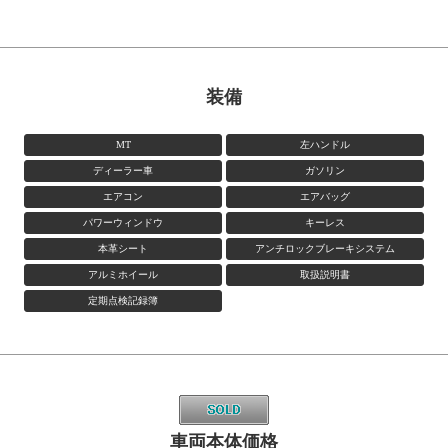
装備
MT
左ハンドル
ディーラー車
ガソリン
エアコン
エアバッグ
パワーウィンドウ
キーレス
本革シート
アンチロックブレーキシステム
アルミホイール
取扱説明書
定期点検記録簿
車両本体価格