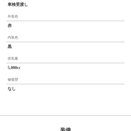
車検受渡し
外装色
赤
内装色
黒
排気量
5,000cc
修復歴
なし
装備